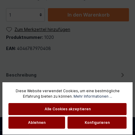
In den Warenkorb
Zum Merkzettel hinzufügen
Produktnummer:
1020
EAN:
4046787970408
Beschreibung
ELDAT Hausnotruf-Set RS16 mit Armbandsender – Sicherer
Funk-Notruf für ZuhauseDas ELDAT Hausnotruf-Set RS16
Diese Website verwendet Cookies, um eine bestmögliche
Erfahrung bieten zu können.
Mehr Informationen ...
mit Armbandsende…
Mehr
Alle Cookies akzeptieren
Service-Hotline
Ablehnen
Konfigurieren