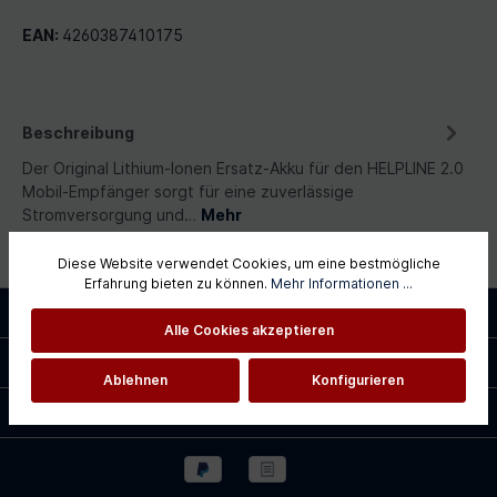
EAN:
4260387410175
Beschreibung
Der Original Lithium-Ionen Ersatz-Akku für den HELPLINE 2.0
Mobil-Empfänger sorgt für eine zuverlässige
Stromversorgung und…
Mehr
Diese Website verwendet Cookies, um eine bestmögliche
Erfahrung bieten zu können.
Mehr Informationen ...
Service-Hotline
Alle Cookies akzeptieren
Shopservice
Ablehnen
Konfigurieren
Informationen