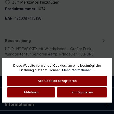
Zum Merkzettel hinzufügen
Produktnummer:
1074
EAN:
4260387413138
Beschreibung
HELPLINE EASYKEY mit Wandrahmen – Großer Funk-
Wandtaster für Senioren &amp; PflegeDer HELPLINE
EASYKEY mit Wandrahmen ist di…
Mehr
Diese Website verwendet Cookies, um eine bestmögliche
Erfahrung bieten zu können.
Mehr Informationen ...
Service-Hotline
Alle Cookies akzeptieren
Shopservice
Ablehnen
Konfigurieren
Informationen