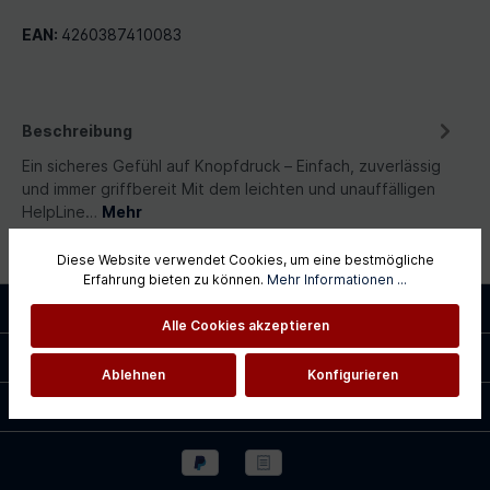
EAN:
4260387410083
Beschreibung
Ein sicheres Gefühl auf Knopfdruck – Einfach, zuverlässig
und immer griffbereit Mit dem leichten und unauffälligen
HelpLine…
Mehr
Diese Website verwendet Cookies, um eine bestmögliche
Erfahrung bieten zu können.
Mehr Informationen ...
Service-Hotline
Alle Cookies akzeptieren
Shopservice
Ablehnen
Konfigurieren
Informationen