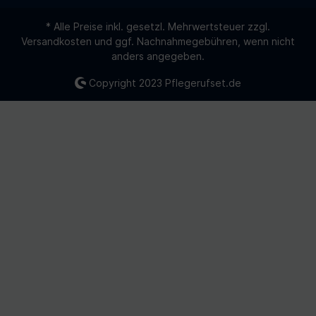
* Alle Preise inkl. gesetzl. Mehrwertsteuer zzgl.
Versandkosten
und ggf. Nachnahmegebühren, wenn nicht
anders angegeben.
Copyright 2023
Pflegerufset.de