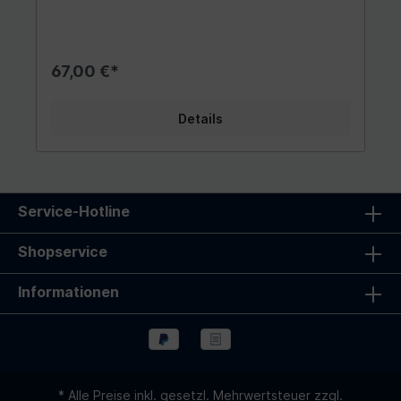
Beim Öffnen bzw. Schließen, z. B. einer Tür, wird
ein Funksignal gesendet und bestehende ELDAT
Easywave-Funkempfänger geben entsprechend
ihrer ausgewählten Betriebsart und Einstellung
67,00 €*
optische und akustische Signale ab. Wenn Sie
sicher gehen möchten, dass jemand nicht
unbemerkt seinen Wohnbereich oder das Haus
Details
verlässt, bringen Sie den Sender am Türrahmen
der entsprechenden Tür (geschraubt oder
geklebt) an. Dieser Sender kann eine Alternative
oder Ergänzung zur Sensormatte sein (kann auch
mit dem gleichen Empfänger gekoppelt werden)
und helfen, unnötigen Stress zu vermeiden. Im
Service-Hotline
Lieferumfang enthalten: - Sender RTS16E5001-
01-02K inkl. Batterie - Befestigungsset -
Shopservice
Bedienungsanleitung
Informationen
* Alle Preise inkl. gesetzl. Mehrwertsteuer zzgl.